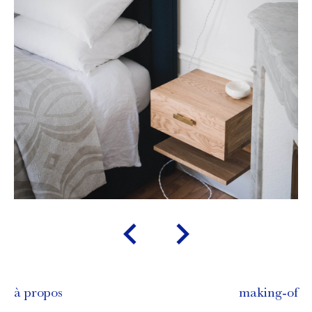
chevron_left
chevron_right
à propos
making-of