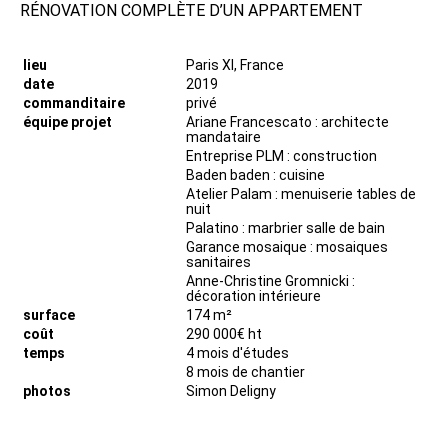
RÉNOVATION COMPLÈTE D’UN APPARTEMENT
lieu
Paris XI, France
date
2019
commanditaire
privé
équipe projet
Ariane Francescato : architecte
mandataire
Entreprise PLM : construction
Baden baden : cuisine
Atelier Palam : menuiserie tables de
nuit
Palatino : marbrier salle de bain
Garance mosaique : mosaiques
sanitaires
Anne-Christine Gromnicki :
décoration intérieure
surface
174 m²
coût
290 000€ ht
temps
4 mois d'études
8 mois de chantier
photos
Simon Deligny