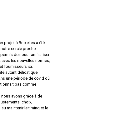
r projet à Bruxelles a été
 notre cercle proche.
 permis de nous familiariser
 avec les nouvelles normes,
et fournisseurs ici.
 été autant délicat que
ans une période de covid où
ctionnait pas comme
, nous avons grâce à de
ustements, choix,
su maintenir le timing et le