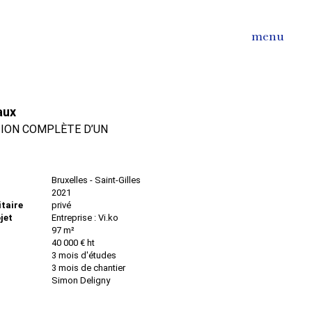
menu
aux
ION COMPLÈTE D’UN
Bruxelles - Saint-Gilles
2021
taire
privé
jet
Entreprise : Vi.ko
97 m²
40 000 € ht
3 mois d'études
3 mois de chantier
Simon Deligny